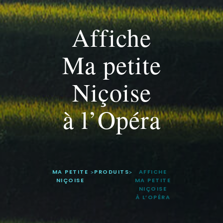
Affiche
Ma petite
Niçoise
à l’Opéra
MA PETITE
>
PRODUITS
>
AFFICHE
NIÇOISE
MA PETITE
NIÇOISE
À L’OPÉRA