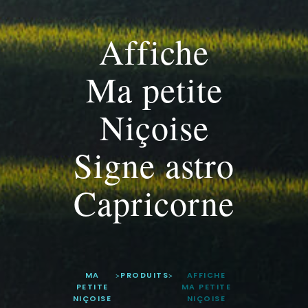
Affiche
Ma petite
Niçoise
Signe astro
Capricorne
MA
>
PRODUITS
>
AFFICHE
PETITE
MA PETITE
NIÇOISE
NIÇOISE