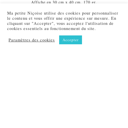
Affiche en 30 cm x 40 cm, 170 gr.
Ma petite Niçoise utilise des cookies pour personnaliser
Papier Couché mat.
le contenu et vous offrir une expérience sur mesure. En
cliquant sur "Accepter", vous acceptez l'utilisation de
cookies essentiels au fonctionnement du site.
Produits similaires
Paramètres des cookies
Accepter
Affiche
Affiche
Ma petite Niçoise
Ma petite Niçoise
et la transhumance
Signe astro Cancer