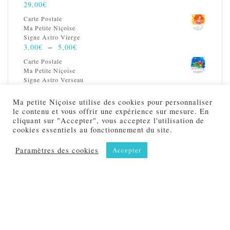
29,00
€
Carte Postale
Ma Petite Niçoise
Signe Astro Vierge
Plage
3,00
€
–
5,00
€
de
Carte Postale
prix :
Ma Petite Niçoise
3,00€
Signe Astro Verseau
à
Plage
3,00
€
–
5,00
€
5,00€
de
Ma petite Niçoise utilise des cookies pour personnaliser
Carte Postale
prix :
le contenu et vous offrir une expérience sur mesure. En
Ma Petite Niçoise
3,00€
cliquant sur "Accepter", vous acceptez l'utilisation de
Signe Astro Taureau
à
cookies essentiels au fonctionnement du site.
Plage
3,00
€
–
5,00
€
5,00€
de
Carte Postale
Paramètres des cookies
Accepter
prix :
Ma Petite Niçoise
3,00€
Signe Astro Scorpion
à
Plage
3,00
€
–
5,00
€
5,00€
de
prix :
3,00€
à
5,00€