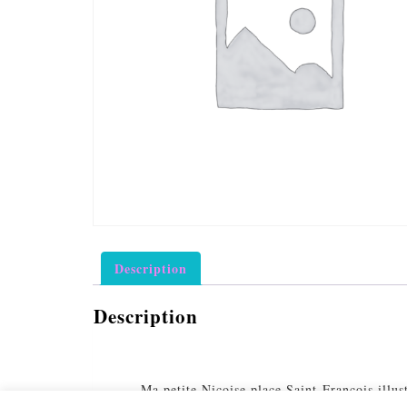
Description
Description
Ma petite Niçoise place Saint-François illus