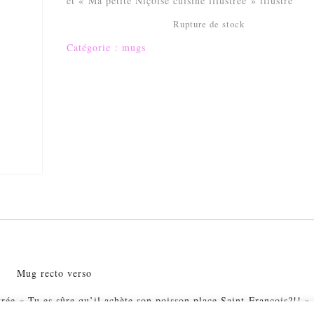
et « Ma petite Niçoise cuisine illustrée » illustré
Rupture de stock
Catégorie :
mugs
Mug recto verso
trée « Tu es sûre qu’il achète son poisson place Saint-François?!! »