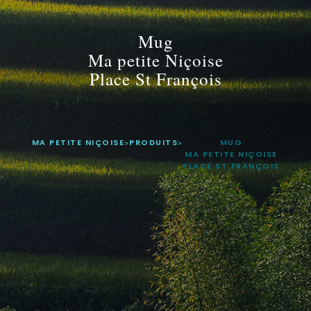
Mug
Ma petite Niçoise
Place St François
MA PETITE NIÇOISE
>
PRODUITS
>
MUG
MA PETITE NIÇOISE
PLACE ST FRANÇOIS