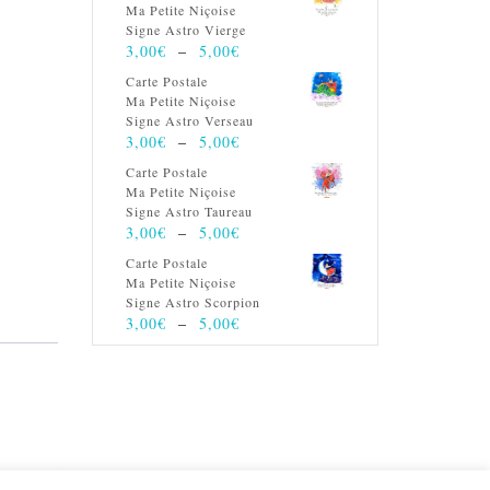
Ma Petite Niçoise
Signe Astro Vierge
Plage
3,00
€
–
5,00
€
de
Carte Postale
prix :
Ma Petite Niçoise
3,00€
Signe Astro Verseau
à
Plage
3,00
€
–
5,00
€
5,00€
de
Carte Postale
prix :
Ma Petite Niçoise
3,00€
Signe Astro Taureau
à
Plage
3,00
€
–
5,00
€
5,00€
de
Carte Postale
prix :
Ma Petite Niçoise
3,00€
Signe Astro Scorpion
à
Plage
3,00
€
–
5,00
€
5,00€
de
prix :
3,00€
à
5,00€
.