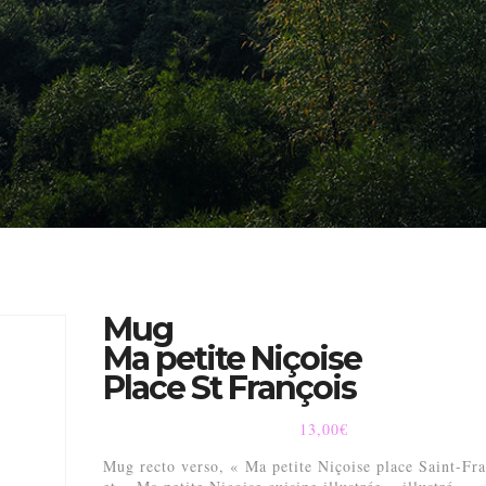
Mug
Ma petite Niçoise
Place St François
13,00
€
Mug recto verso, « Ma petite Niçoise place Saint-Fr