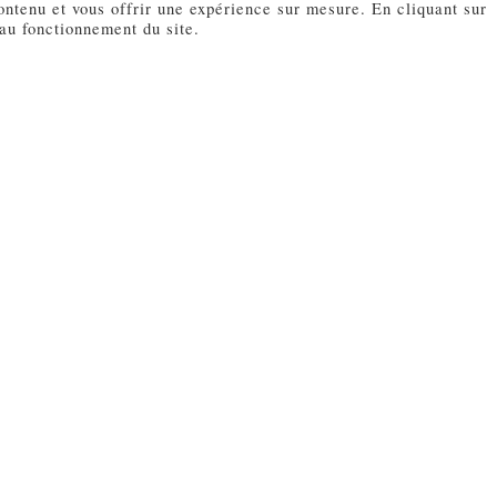
ontenu et vous offrir une expérience sur mesure. En cliquant sur
Il a voulu me cuisiner… Mais je n’ai pas lâché le morceau !! »
 au fonctionnement du site.
Hauteur: 9,5 cm
Diamètre: 8 cm
FACEBOOK
INSTAGRAM
mapetitenicoise@gmail.com
Nice, FRANCE
|
e confidentialité
Conditions générales de vente et d
©Ma petite Niçoise by Cat Caroff. All Rights Reserved